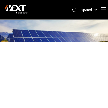
Español
Afrikaans
Kiswahili
ไทย
Italiano
Deutsch
Português
Pусский
Français
العربية
简体中文
English