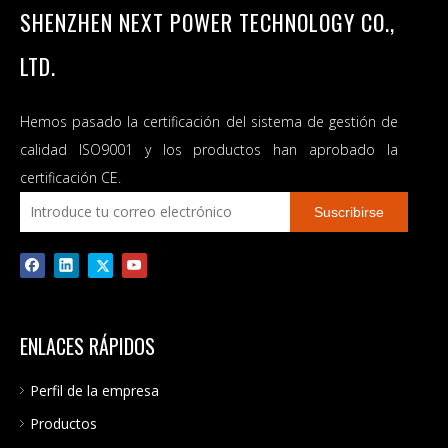
SHENZHEN NEXT POWER TECHNOLOGY CO.,
inversor solar híbrido
mppt solar invertido
LTD.
inversor solar fuera de la red
inversores de onda sinusoidal pura
Hemos pasado la certificación del sistema de gestión de
inversor solar híbrido mppt
calidad ISO9001 y los productos han aprobado la
Inversor solar híbrido de onda sinusoidal pura
certificación CE.
Próxima tecnología energética
Suscribirse
ENLACES RÁPIDOS
Perfil de la empresa
Productos