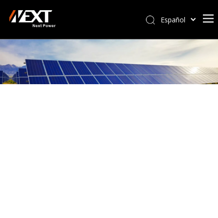
Español
Afrikaans
Kiswahili
ไทย
Italiano
Deutsch
Português
Pусский
Français
العربية
简体中文
English