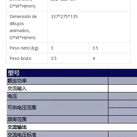
D*W*H(mm)
Dimensión de
337*275*135
dibujos
animados,
D*W*H(mm)
Peso neto (kg)
3
3.5
Peso bruto
3.5
4