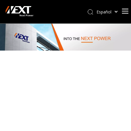
Español
Afrikaans
Kiswahili
ไทย
Italiano
Deutsch
Português
Pусский
Français
العربية
简体中文
English