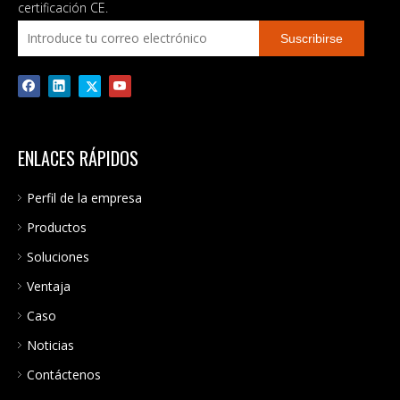
MPPT HBRID INTEGRADO
sinusoidal pura salida dual
certificación CE.
CON WIFI
3600W 5000w potencia del
Suscribirse
inversor voltaje de salida CA
120VAC
ENLACES RÁPIDOS
Perfil de la empresa
Productos
Soluciones
Ventaja
Caso
Noticias
Contáctenos