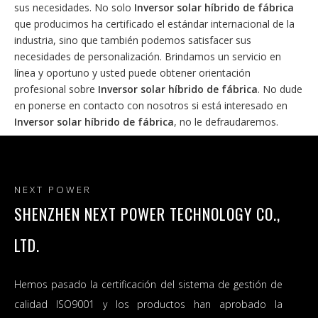
sus necesidades. No solo
Inversor solar híbrido de fábrica
que producimos ha certificado el estándar internacional de la
industria, sino que también podemos satisfacer sus
necesidades de personalización. Brindamos un servicio en
línea y oportuno y usted puede obtener orientación
profesional sobre
Inversor solar híbrido de fábrica
. No dude
en ponerse en contacto con nosotros si está interesado en
Inversor solar híbrido de fábrica
, no le defraudaremos.
NEXT POWER
SHENZHEN NEXT POWER TECHNOLOGY CO.,
LTD.
Hemos pasado la certificación del sistema de gestión de
INVERSOR SOLAR MAX
Inversor Solar híbrido de
calidad ISO9001 y los productos han aprobado la
DUAL PV 10.2KW 160A
fábrica Next power onda