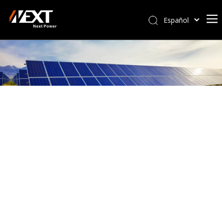
Español
Afrikaans
Kiswahili
ไทย
Italiano
Deutsch
Português
Pусский
Français
العربية
简体中文
English