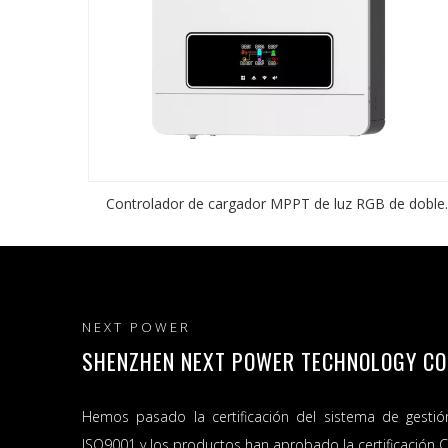
Controlador de cargador MPPT de luz RGB de doble
salida, 60-500VDC, 120A, inversor Solar de red de
encendido/apagado de 4,2 kW/6,2 kW, nuevo de fábri
NEXT POWER
SHENZHEN NEXT POWER TECHNOLOGY CO.,
Hemos pasado la certificación del sistema de gestió
ISO9001 y los productos han aprobado la certificación C