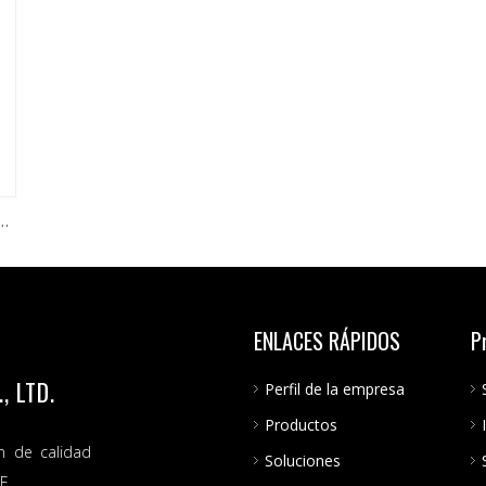
ca
ENLACES RÁPIDOS
P
 LTD.
Perfil de la empresa
Productos
n de calidad
Soluciones
E.