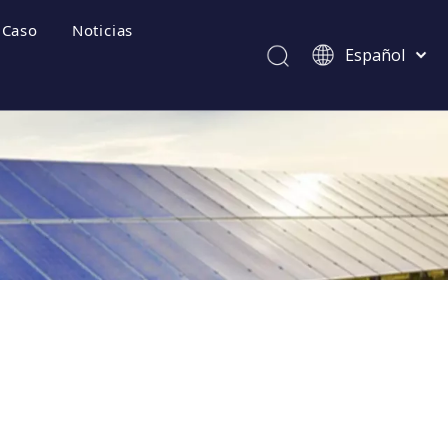
Caso
Noticias
Español
Afrikaans
Kiswahili
ไทย
Italiano
ecuentes
Deutsch
Português
Pусский
Français
العربية
简体中文
English