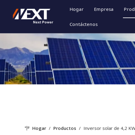
Hogar
Empresa
Prod
Perfil de la 
Contáctenos
Cultura de la
Certificado d
Estilo de emp
Hogar
/
Productos
/
Inversor solar de 4,2 K