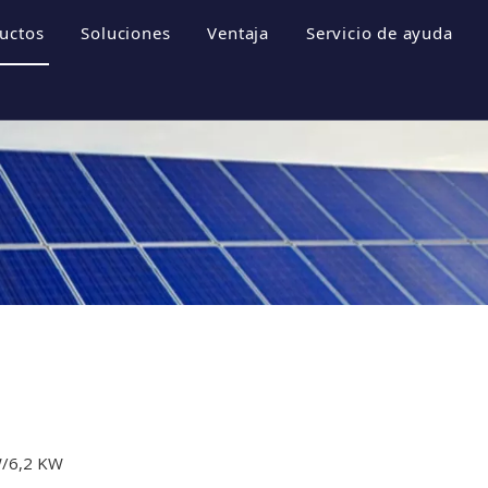
uctos
Soluciones
Ventaja
Servicio de ayuda
empresa
Sistemas de almacenamiento de energía
Folletos
 empresa
Inversor fotovoltaico
Descargar
e honor
Sistema fotovoltaico
Preguntas más fr
resa
Videos
W/6,2 KW