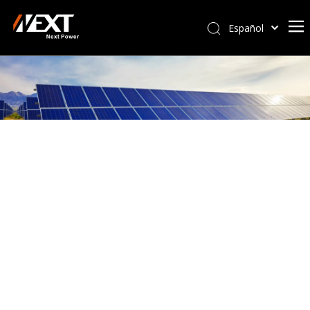
Español
Afrikaans
Kiswahili
ไทย
Italiano
Deutsch
Português
Pусский
Français
العربية
简体中文
English