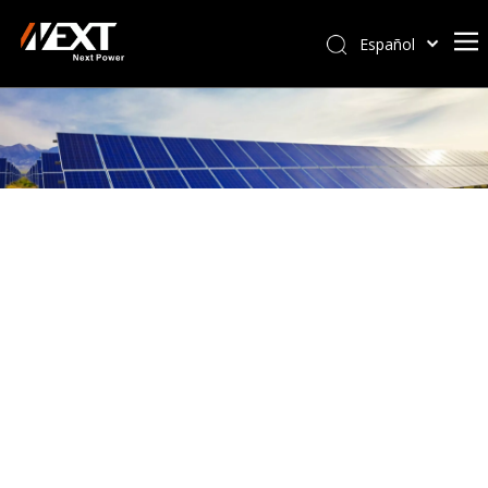
Español
Afrikaans
Kiswahili
ไทย
Italiano
Deutsch
Português
Pусский
Français
العربية
简体中文
English