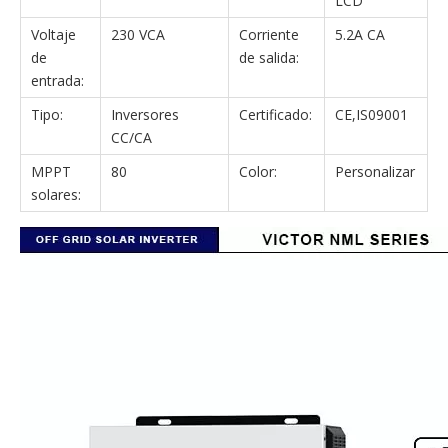
LCD
Voltaje
230 VCA
Corriente
5.2A CA
de
de salida:
entrada:
Tipo:
Inversores
Certificado:
CE,IS09001
CC/CA
MPPT
80
Color:
Personalizar
solares: