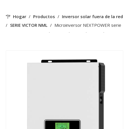
Hogar
/
Productos
/
Inversor solar fuera de la red
/
SERIE VICTOR NML
/
Microinversor NEXTPOWER serie
NML 30-400VDC amplio rango de entrada PV onda
sinusoidal pura 80A MPPT 2000VA/3200VA inversor Solar
fuera de la red