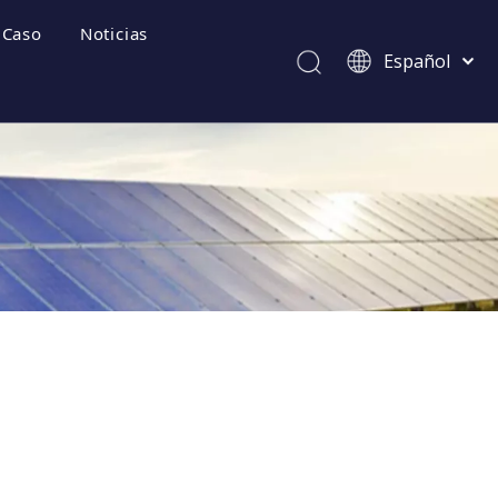
Caso
Noticias
Español
Afrikaans
Kiswahili
ไทย
Italiano
ecuentes
Deutsch
Português
Pусский
Français
العربية
简体中文
English