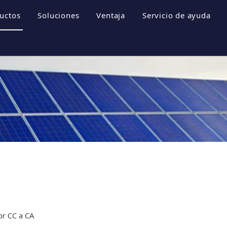
uctos
Soluciones
Ventaja
Servicio de ayuda
empresa
Sistemas de almacenamiento de energía
Folletos
 empresa
Inversor fotovoltaico
Descargar
e honor
Sistema fotovoltaico
Preguntas más fr
resa
Videos
or CC a CA