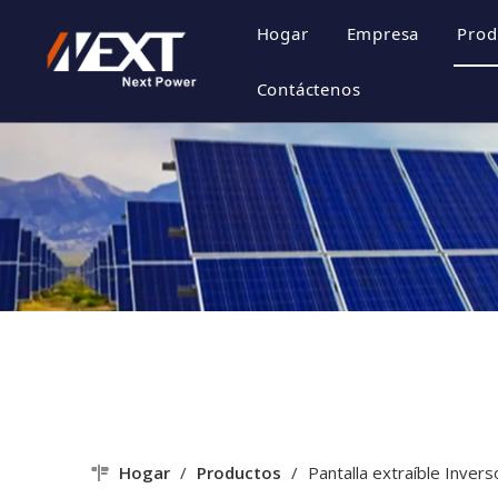
Hogar
Empresa
Prod
Perfil de la 
Contáctenos
Cultura de la
Certificado d
Estilo de emp
Hogar
/
Productos
/
Pantalla extraíble Invers