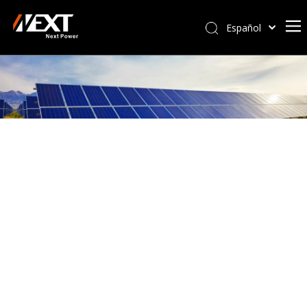
Español
Afrikaans
Kiswahili
ไทย
Italiano
Deutsch
Português
Pусский
Français
العربية
简体中文
English