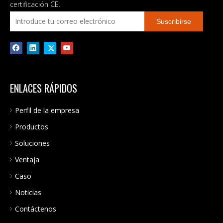
RGB Luz 60-450VDC PV
certificación CE.
Salida dual 230VAC On/off
Suscribirse
Grid 6.2KW 48V Inversor
solar
ENLACES RÁPIDOS
Perfil de la empresa
Productos
Soluciones
Ventaja
Caso
Noticias
Contáctenos