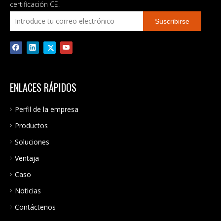
energía doméstica de onda
certificación CE.
sinusoidal pura fuera de la
Suscribirse
red
ENLACES RÁPIDOS
Perfil de la empresa
Productos
Soluciones
Ventaja
Caso
Noticias
Contáctenos