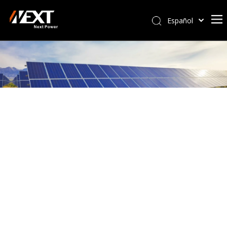
Español
Afrikaans
Kiswahili
ไทย
Italiano
Deutsch
Português
Pусский
Français
العربية
简体中文
English