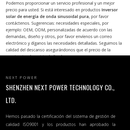
Podemos proporcionar un servicio profesional y un mejor
precio para usted. Si está interesado en productos
Inversor
solar de energía de onda sinusoidal pura
, por favor
contáctenos. Sugerencias: necesidades especiales, por
ejemplo: OEM, ODM, personalizadas de acuerdo con las
demandas, diseño y otros, por favor envíenos un correo
electrónico y díganos las necesidades detalladas. Seguimos la
calidad del descanso asegurándonos que el precio de la
conciencia, el servicio dedicado.
NEXT POWER
SHENZHEN NEXT POWER TECHNOLOGY CO.,
LTD.
Hemos pasado la certificación del sistema de gestión de
calidad ISO9001 y los productos han aprobado la
Inversor solar híbrido de