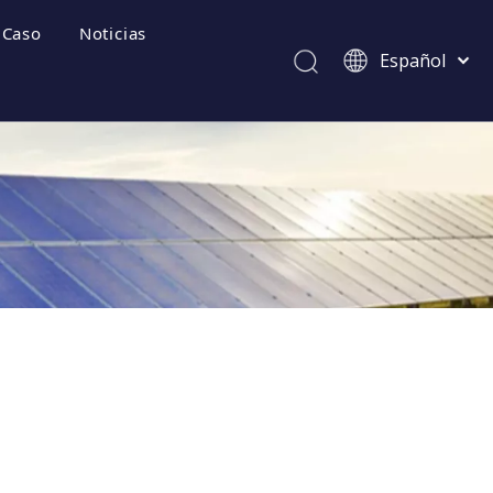
Caso
Noticias
Español
Afrikaans
Kiswahili
ไทย
Italiano
ecuentes
Deutsch
Português
Pусский
Français
العربية
简体中文
English