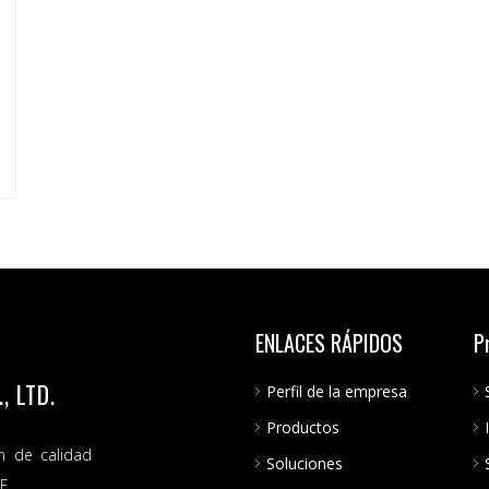
la
ENLACES RÁPIDOS
P
 LTD.
Perfil de la empresa
Productos
n de calidad
Soluciones
E.