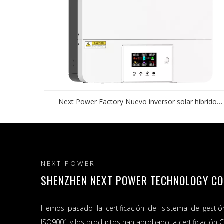
Next Power Factory Nuevo inversor solar híbrido
Preventa 3600W Potencia de salida incorporada Quite 
pantalla LCD y la tecla
NEXT POWER
SHENZHEN NEXT POWER TECHNOLOGY CO.,
Hemos pasado la certificación del sistema de gestió
ISO9001 y los productos han aprobado la certificación C