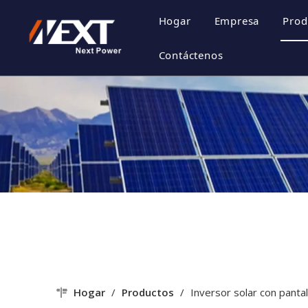
Hogar
Empresa
Prod
Perfil de la 
Contáctenos
Cultura de la
Certificado d
Estilo de emp
Hogar
/
Productos
/
Inversor solar con pantal