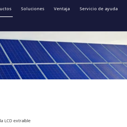
uctos
Soluciones
Ventaja
Servicio de ayuda
empresa
Sistemas de almacenamiento de energía
Folletos
 empresa
Inversor fotovoltaico
Descargar
e honor
Sistema fotovoltaico
Preguntas más fr
resa
Videos
la LCD extraíble