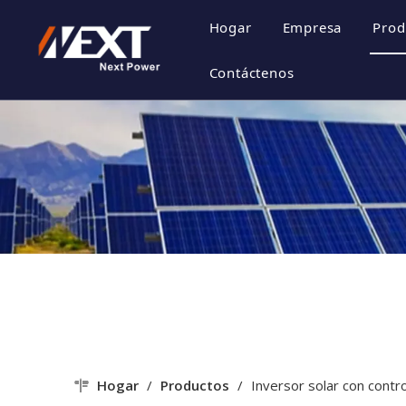
Hogar
Empresa
Prod
Perfil de la 
Contáctenos
Cultura de la
Certificado d
Estilo de emp
Hogar
/
Productos
/
Inversor solar con cont