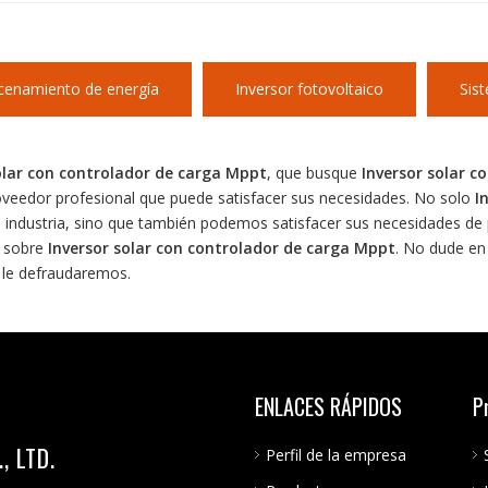
cenamiento de energía
Inversor fotovoltaico
Sis
olar con controlador de carga Mppt
, que busque
Inversor solar c
oveedor profesional que puede satisfacer sus necesidades. No solo
I
a industria, sino que también podemos satisfacer sus necesidades de 
l sobre
Inversor solar con controlador de carga Mppt
. No dude en
 le defraudaremos.
ENLACES RÁPIDOS
P
 LTD.
Perfil de la empresa