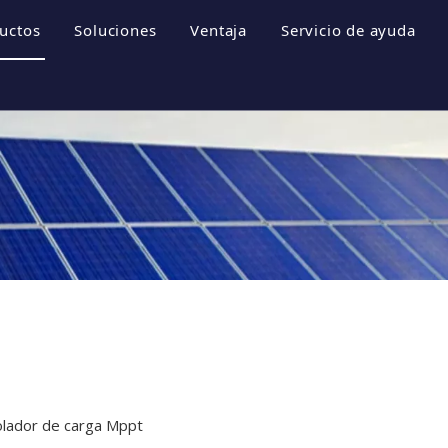
uctos
Soluciones
Ventaja
Servicio de ayuda
empresa
Sistemas de almacenamiento de energía
Folletos
 empresa
Inversor fotovoltaico
Descargar
e honor
Sistema fotovoltaico
Preguntas más fr
resa
Videos
rolador de carga Mppt