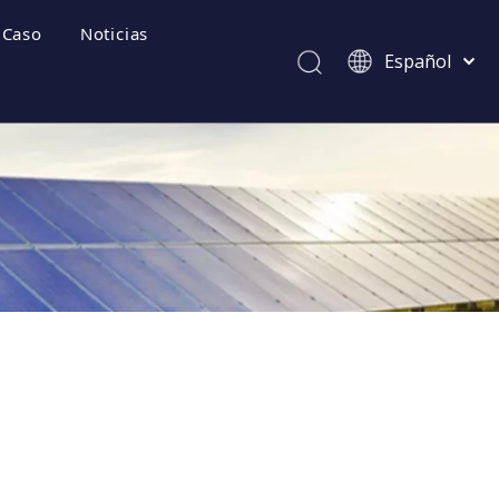
Caso
Noticias
Español
Afrikaans
Kiswahili
ไทย
Italiano
ecuentes
Deutsch
Português
Pусский
Français
العربية
简体中文
English