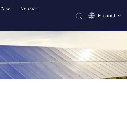
Caso
Noticias
Español
Afrikaans
Kiswahili
ไทย
Italiano
ecuentes
Deutsch
Português
Pусский
Français
العربية
简体中文
English