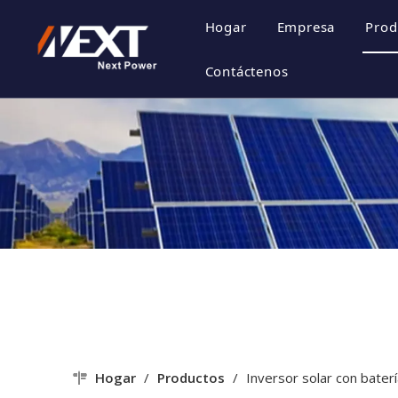
Hogar
Empresa
Prod
Perfil de la 
Contáctenos
Cultura de la
Certificado d
Estilo de emp
Hogar
/
Productos
/
Inversor solar con batería