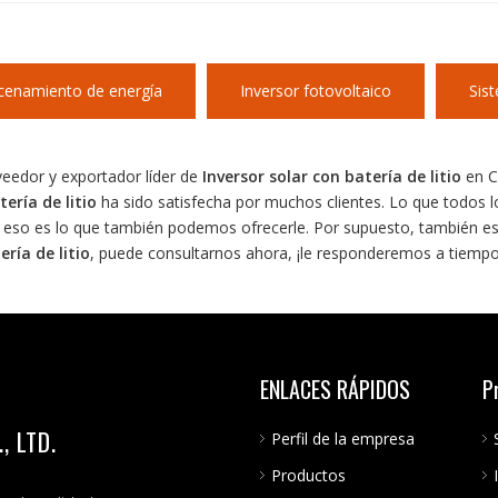
cenamiento de energía
Inversor fotovoltaico
Sis
veedor y exportador líder de
Inversor solar con batería de litio
en Ch
tería de litio
ha sido satisfecha por muchos clientes. Lo que todos l
y eso es lo que también podemos ofrecerle. Por supuesto, también es 
ería de litio
, puede consultarnos ahora, ¡le responderemos a tiempo
ENLACES RÁPIDOS
P
 LTD.
Perfil de la empresa
Productos