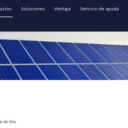
uctos
Soluciones
Ventaja
Servicio de ayuda
empresa
Sistemas de almacenamiento de energía
Folletos
 empresa
Inversor fotovoltaico
Descargar
e honor
Sistema fotovoltaico
Preguntas más fr
resa
Videos
 de litio