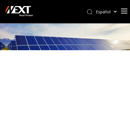
Español
Afrikaans
Kiswahili
ไทย
Italiano
Deutsch
Português
Pусский
Français
العربية
简体中文
English