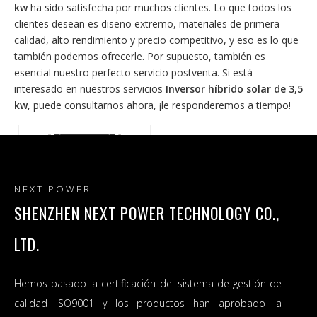
kw
ha sido satisfecha por muchos clientes. Lo que todos los
clientes desean es diseño extremo, materiales de primera
calidad, alto rendimiento y precio competitivo, y eso es lo que
también podemos ofrecerle. Por supuesto, también es
esencial nuestro perfecto servicio postventa. Si está
interesado en nuestros servicios
Inversor híbrido solar de 3,5
kw
, puede consultarnos ahora, ¡le responderemos a tiempo!
NEXT POWER
SHENZHEN NEXT POWER TECHNOLOGY CO.,
LTD.
Inversor híbrido solar de
Hemos pasado la certificación del sistema de gestión de
venta de fábrica en stock
calidad ISO9001 y los productos han aprobado la