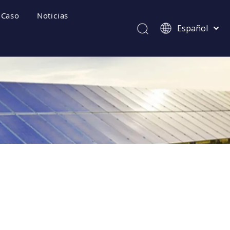
Caso
Noticias
Español
Afrikaans
Kiswahili
ไทย
Italiano
ecuentes
Deutsch
Português
Pусский
Français
العربية
简体中文
English