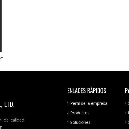
PT
ENLACES RÁPIDOS
P
 LTD.
Perfil de la empresa
Productos
n de calidad
Soluciones
E.