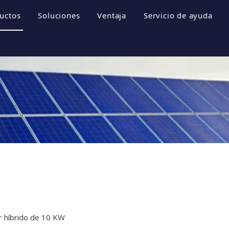
uctos
Soluciones
Ventaja
Servicio de ayuda
empresa
Sistemas de almacenamiento de energía
Folletos
 empresa
Inversor fotovoltaico
Descargar
e honor
Sistema fotovoltaico
Preguntas más fr
resa
Videos
r híbrido de 10 KW