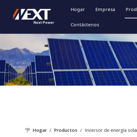
Hogar
Empresa
Prod
Perfil de la 
Contáctenos
Cultura de la
Certificado d
Estilo de emp
Hogar
/
Productos
/
Inversor de energía sola