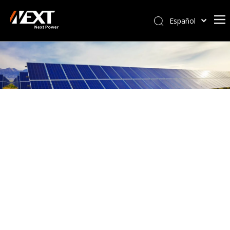
Español
Afrikaans
Kiswahili
ไทย
Italiano
Deutsch
Português
Pусский
Français
العربية
简体中文
English