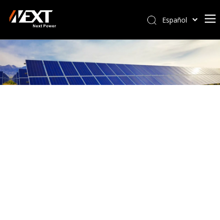
Español
Afrikaans
Kiswahili
ไทย
Italiano
Deutsch
Português
Pусский
Français
العربية
简体中文
English