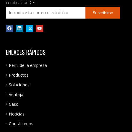
sinve pura de entrada PV de
certificación CE.
20-150V 1000W 12V que
Suscribirse
funciona con baterías
ENLACES RÁPIDOS
Perfil de la empresa
Productos
Soluciones
Ventaja
Caso
Noticias
Contáctenos