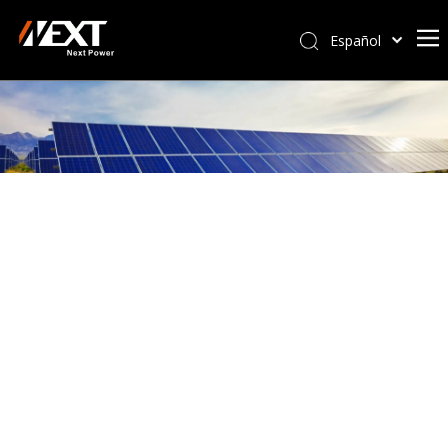
Español
Afrikaans
Kiswahili
ไทย
Italiano
Deutsch
Português
Pусский
Français
العربية
简体中文
English