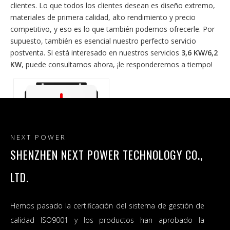
clientes. Lo que todos los clientes desean es diseño extremo,
materiales de primera calidad, alto rendimiento y precio
competitivo, y eso es lo que también podemos ofrecerle. Por
supuesto, también es esencial nuestro perfecto servicio
postventa. Si está interesado en nuestros servicios
3,6 KW/6,2
KW
, puede consultarnos ahora, ¡le responderemos a tiempo!
NEXT POWER
SHENZHEN NEXT POWER TECHNOLOGY CO.,
LTD.
Ventas 3.6KW/6.2KW On/Off
Grid Inversor solar Salida
Hemos pasado la certificación del sistema de gestión de
dual Voltaje de salida de CA
calidad ISO9001 y los productos han aprobado la
120VAC Proveedor de