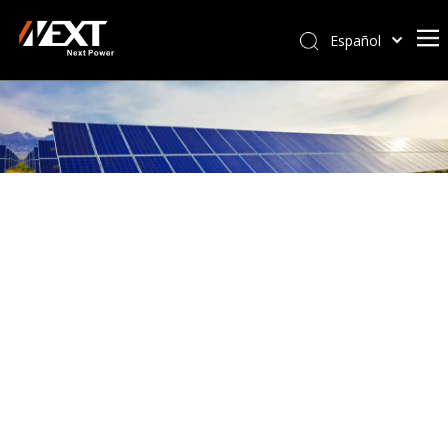
Español
Afrikaans
Kiswahili
ไทย
Italiano
Deutsch
Português
Pусский
Français
العربية
简体中文
English