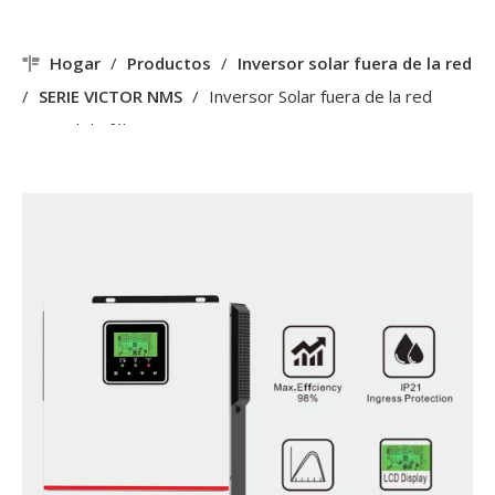
Hogar
/
Productos
/
Inversor solar fuera de la red
/
SERIE VICTOR NMS
/
Inversor Solar fuera de la red
Original de fábrica, 1KW, 12V, serie Victor NMS, 40A,
MPPT, controlador de cargador solar