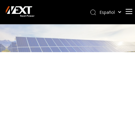
Español
Afrikaans
Kiswahili
ไทย
Italiano
Deutsch
Português
Pусский
Français
العربية
简体中文
English