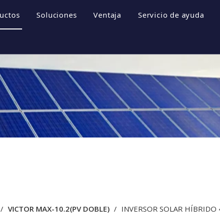
uctos
Soluciones
Ventaja
Servicio de ayuda
empresa
Sistemas de almacenamiento de energía
Folletos
 empresa
Inversor fotovoltaico
Descargar
e honor
Sistema fotovoltaico
Preguntas más fr
resa
Videos
/
VICTOR MAX-10.2(PV DOBLE)
/
INVERSOR SOLAR HÍBRIDO 4