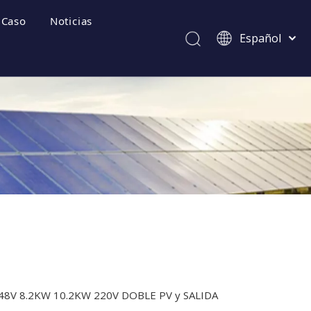
Caso
Noticias
Español
Afrikaans
Kiswahili
ไทย
Italiano
ecuentes
Deutsch
Português
Pусский
Français
العربية
简体中文
English
8V 8.2KW 10.2KW 220V DOBLE PV y SALIDA