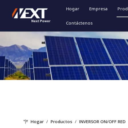
Hogar
Empresa
Prod
Perfil de la 
Contáctenos
Cultura de la
Certificado d
Estilo de emp
Hogar
/
Productos
/
INVERSOR ON/OFF RED