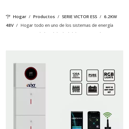
Hogar
/
Productos
/
SERIE VICTOR ESS
/
6.2KW
48V
/
Hogar todo en uno de los sistemas de energía
3.6KW 24V usando la salida dual del inversor solar