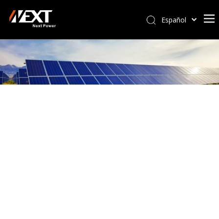
Español
Afrikaans
Kiswahili
ไทย
Italiano
Deutsch
Português
Pусский
Français
العربية
简体中文
English