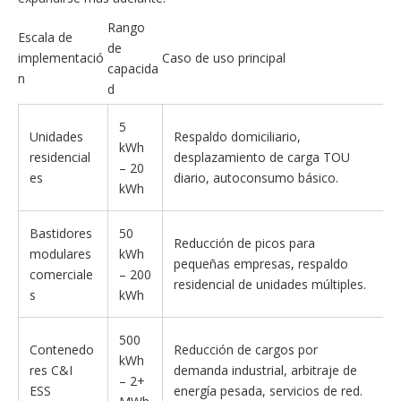
Rango
Escala de
de
implementació
Caso de uso principal
capacida
n
d
5
Unidades
Respaldo domiciliario,
kWh
residencial
desplazamiento de carga TOU
– 20
es
diario, autoconsumo básico.
kWh
Bastidores
50
Reducción de picos para
modulares
kWh
pequeñas empresas, respaldo
comerciale
– 200
residencial de unidades múltiples.
s
kWh
500
Contenedo
Reducción de cargos por
kWh
res C&I
demanda industrial, arbitraje de
– 2+
ESS
energía pesada, servicios de red.