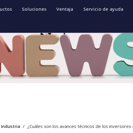
uctos
Soluciones
Ventaja
Servicio de ayuda
empresa
Sistemas de almacenamiento de energía
Folletos
 empresa
Inversor fotovoltaico
Descargar
e honor
Sistema fotovoltaico
Preguntas más fr
resa
Videos
 Industria
/
¿Cuáles son los avances técnicos de los inversores 