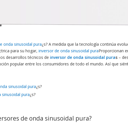
de onda sinusoidal pura
¿s? A medida que la tecnología continúa evol
trica para su hogar,
inversor de onda sinusoidal pura
Proporcionan en
los desarrollos técnicos de
inversor de onda sinusoidal pura
s
– des
pción popular entre los consumidores de todo el mundo. Así que sié
onda sinusoidal pura
¿s?
 sinusoidal pura
¿s?
ersores de onda sinusoidal pura?