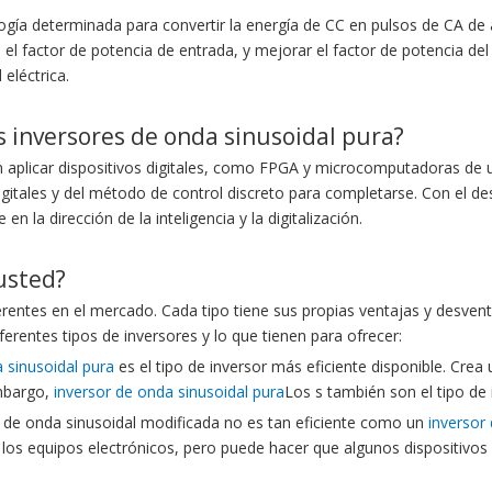
gía determinada para convertir la energía de CC en pulsos de CA de al
rá el factor de potencia de entrada, y mejorar el factor de potencia d
eléctrica.
los inversores de onda sinusoidal pura?
n aplicar dispositivos digitales, como FPGA y microcomputadoras de un
igitales y del método de control discreto para completarse. Con el de
n la dirección de la inteligencia y la digitalización.
usted?
ferentes en el mercado. Cada tipo tiene sus propias ventajas y desven
erentes tipos de inversores y lo que tienen para ofrecer:
 sinusoidal pura
es el tipo de inversor más eficiente disponible. Crea
embargo,
inversor de onda sinusoidal pura
Los s también son el tipo de
r de onda sinusoidal modificada no es tan eficiente como un
inversor
e los equipos electrónicos, pero puede hacer que algunos dispositiv