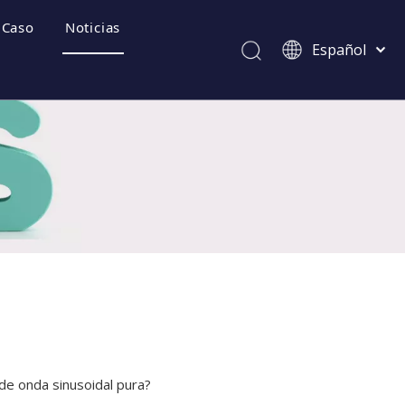
Caso
Noticias
Español
Afrikaans
Kiswahili
ไทย
Italiano
ecuentes
Deutsch
Português
Pусский
Français
العربية
简体中文
English
de onda sinusoidal pura?