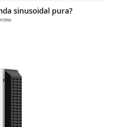
onda sinusoidal pura?
n:
Sitio